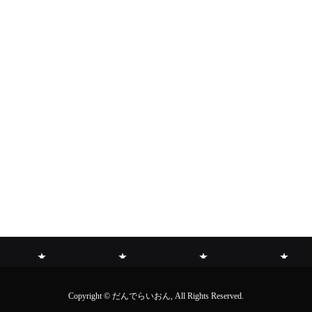
お
た
お
会
Copyright © だんでらいおん, All Rights Reserved.
知
ん
問
員