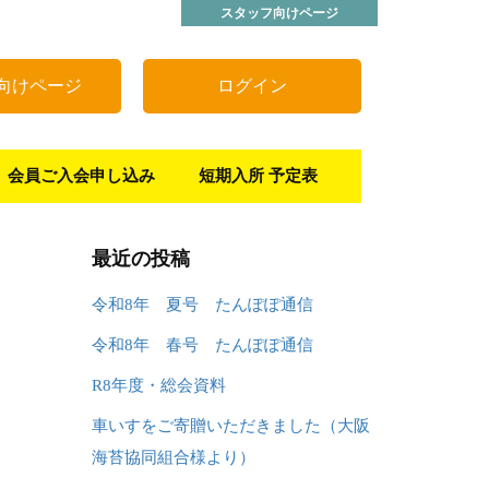
スタッフ向けページ
向けページ
ログイン
会員ご入会申し込み
短期入所 予定表
最近の投稿
令和8年 夏号 たんぽぽ通信
令和8年 春号 たんぽぽ通信
R8年度・総会資料
車いすをご寄贈いただきました（大阪
海苔協同組合様より）