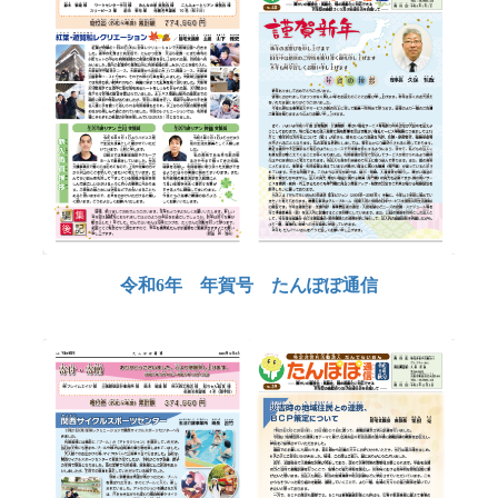
令和6年 年賀号 たんぽぽ通信