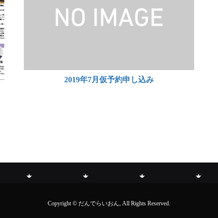
2019年7月仮予約申し込み
お
た
お
会
Copyright © だんでらいおん, All Rights Reserved.
知
ん
問
員