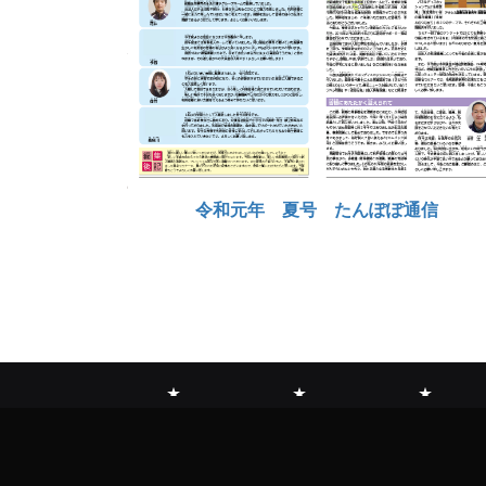
令和元年 夏号 たんぽぽ通信
だ
事
情
ん
業
報