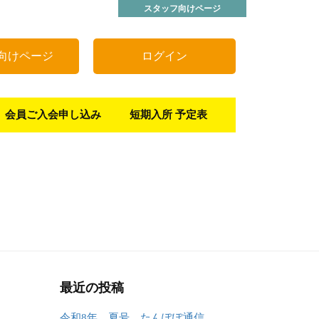
スタッフ向けページ
向けページ
ログイン
会員ご入会申し込み
短期入所 予定表
最近の投稿
令和8年 夏号 たんぽぽ通信