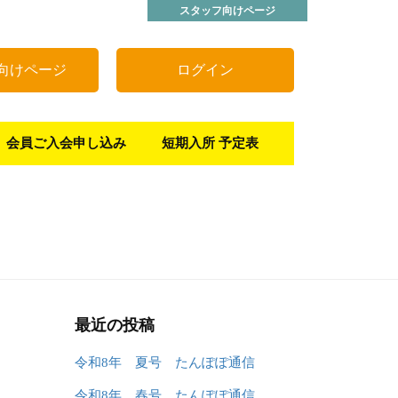
スタッフ向けページ
向けページ
ログイン
会員ご入会申し込み
短期入所 予定表
最近の投稿
令和8年 夏号 たんぽぽ通信
令和8年 春号 たんぽぽ通信