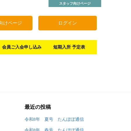
スタッフ向けページ
向けページ
ログイン
会員ご入会申し込み
短期入所 予定表
最近の投稿
令和8年 夏号 たんぽぽ通信
令和8年 春号 たんぽぽ通信