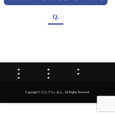
Q.
だ
事
情
お
た
お
ん
会
業
短
報
知
ん
問
Copyright © だんでらいおん, All Rights Reserved.
で
員
内
期
公
ら
ぽ
い
ら
ご
容
入
開
せ
ぽ
合
い
入
所